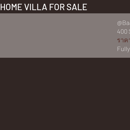
HOME VILLA FOR SALE
@Baa
400 
ราคา
Full