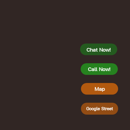
Chat Now!
Call Now!
Map
Google Street